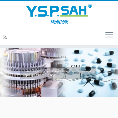
MYANMAR
Skip
to
content
ကျွန်တော်တို့ဟာလူ့ကျန်းမာရေးတိုးအရည်အသွေးထုတ်ကုန်
ပစ္စည်းများထောက်ပံ့ယုံကြည်